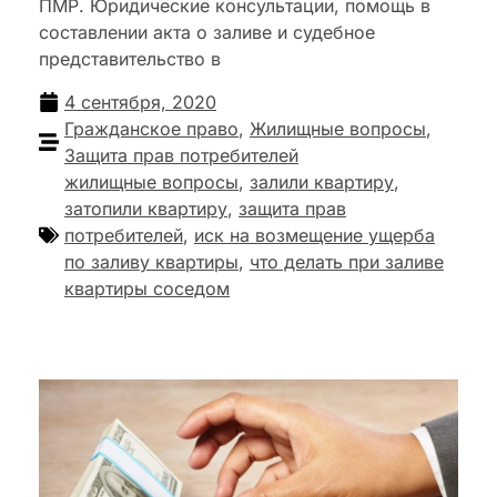
ПМР. Юридические консультации, помощь в
составлении акта о заливе и судебное
представительство в
4 сентября, 2020
Гражданское право
,
Жилищные вопросы
,
Защита прав потребителей
жилищные вопросы
,
залили квартиру
,
затопили квартиру
,
защита прав
потребителей
,
иск на возмещение ущерба
по заливу квартиры
,
что делать при заливе
квартиры соседом