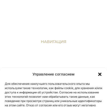
Защита авторских и смежных прав в ПМР и
Молдове
Услуги в области налогового
законодательства для Приднестровья и
Молдовы
НАВИГАЦИЯ
Главная
Блог
Вопрос Ответ
Управление согласием
Дайджест
Для обеспечения наилучшего пользовательского опыта мы
Контакты
используем такие технологии, как файлы cookie, для хранения и/или
доступа к информации об устройстве. Согласие на использование
этих технологий позволит нам обрабатывать такие данные, как
поведение при просмотре страниц или уникальные идентификаторы
на этом сайте. Отказ от согласия или его отзыв могут негативно