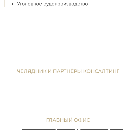
Уголовное судопроизводство
ЧЕЛЯДНИК И ПАРТНЁРЫ КОНСАЛТИНГ
Стремимся добиться справедливости для своих
клиентов. Мы верим в хорошую и честную борьбу
и не остановимся ни перед чем.
ГЛАВНЫЙ ОФИС
MD 3300 г. Тирасполь, ул. 25 Октября 116