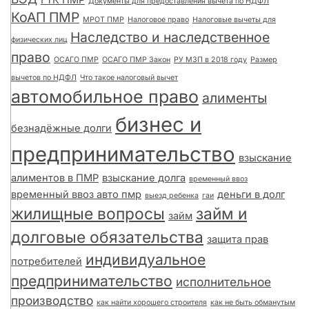
ГТК ПМР
Документы для предоставления вычета по НДФЛ
КоАП ПМР
МРОТ ПМР
Налоговое право
Налоговые вычеты для
Наследство и наследственное
физических лиц
право
ОСАГО ПМР
ОСАГО ПМР Закон
РУ МЗП в 2018 году
Размер
вычетов по НДФЛ
Что такое налоговый вычет
автомобильное право
алименты
бизнес и
безнадёжные долги
предпринимательство
взыскание
алиментов в ПМР
взыскание долга
временный ввоз
временный ввоз авто пмр
деньги в долг
выезд ребенка
гаи
жилищные вопросы
займ и
займ
долговые обязательства
защита прав
индивидуальное
потребителей
предпринимательство
исполнительное
производство
как найти хорошего строителя
как не быть обманутым