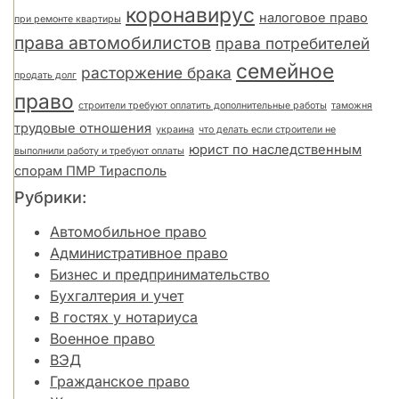
коронавирус
налоговое право
при ремонте квартиры
права автомобилистов
права потребителей
семейное
расторжение брака
продать долг
право
строители требуют оплатить дополнительные работы
таможня
трудовые отношения
украина
что делать если строители не
юрист по наследственным
выполнили работу и требуют оплаты
спорам ПМР Тирасполь
Рубрики:
Автомобильное право
Административное право
Бизнес и предпринимательство
Бухгалтерия и учет
В гостях у нотариуса
Военное право
ВЭД
Гражданское право