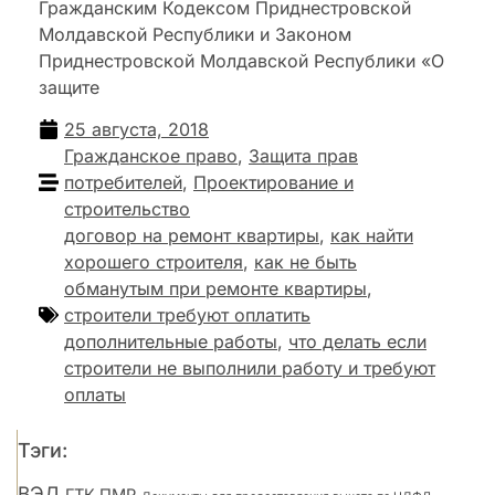
Гражданским Кодексом Приднестровской
Молдавской Республики и Законом
Приднестровской Молдавской Республики «О
защите
25 августа, 2018
Гражданское право
,
Защита прав
потребителей
,
Проектирование и
строительство
договор на ремонт квартиры
,
как найти
хорошего строителя
,
как не быть
обманутым при ремонте квартиры
,
строители требуют оплатить
дополнительные работы
,
что делать если
строители не выполнили работу и требуют
оплаты
Тэги:
ВЭД