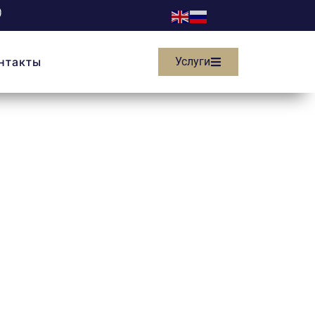
нтакты
Услуги
й вычет