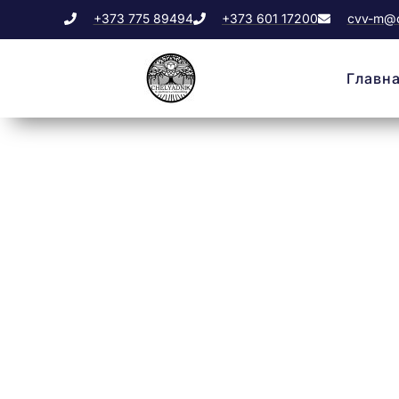
+373 775 89494
+373 601 17200
cvv-m@c
Главн
Tag: Ч