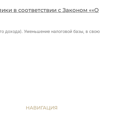
ки в соответствии с Законом ««О
го дохода). Уменьшение налоговой базы, в свою
НАВИГАЦИЯ
жданам
Главная
Блог
ние юр.