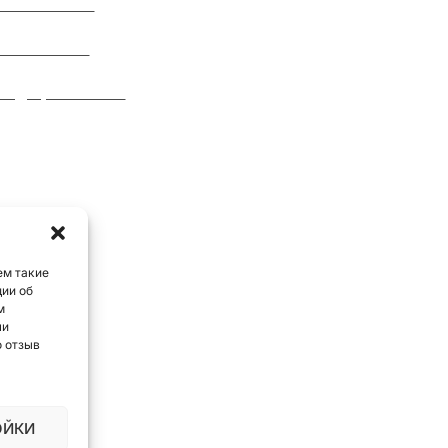
3 775 89494
лиц в ПМР и Молдове
3 601 17200
Бухгалтерские услуги в П
-m@cipcons.com
Услуги в области корпора
и коммерческого права в
Арбитраже ПМР
Защита авторских и смеж
в ПМР и Молдове
Услуги в области налогово
законодательства для
ем такие
Приднестровья и Молдов
ции об
м
ли
о отзыв
нг. Юридическая консультация
ОЙКИ