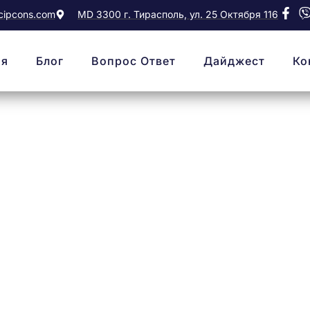
ipcons.com
MD 3300 г. Тирасполь, ул. 25 Октября 116
ая
Блог
Вопрос Ответ
Дайджест
Ко
то такое налоговы