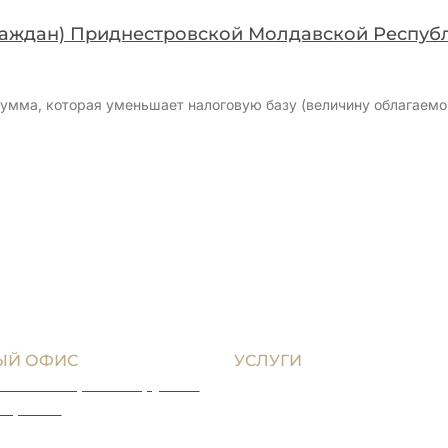
аждан) Приднестровской Молдавской Республи
сумма, которая уменьшает налоговую базу (величину облагаемо
ЫЙ ОФИС
УСЛУГИ
Юридическая помощь гра
300 г. Тирасполь, ул. 25
в ПМР и Молдове
ября 116
Юридическое сопровожде