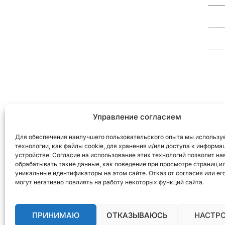
+37
клиентов. Мы верим в хорошую и
честную борьбу и не остановимся
+37
ни перед чем.
cvv
Управление согласием
Для обеспечения наилучшего пользовательского опыта мы использу
технологии, как файлы cookie, для хранения и/или доступа к информа
устройстве. Согласие на использование этих технологий позволит на
обрабатывать такие данные, как поведение при просмотре страниц и
уникальные идентификаторы на этом сайте. Отказ от согласия или ег
могут негативно повлиять на работу некоторых функций сайта.
© 2015 - 2026 Челядник и Партнёры консалти
ПРИНИМАЮ
ОТКАЗЫВАЮСЬ
НАСТР