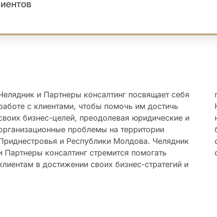
лиентов
Челядник и Партнеры консалтинг посвящает себя
предоставлении выдающихся юридических услуг.
работе с клиентами, чтобы помочь им достичь
Клиенты ожидают от наших способностей
своих бизнес-целей, преодолевая юридические и
находить инновационные решения сложных
организационные проблемы на территории
бизнес-задач. Челядник и Партнеры используют
Приднестровья и Республики Молдова. Челядник
свои опыт и ресурсы , чтобы помочь клиентам
и Партнеры консалтинг стремится помогать
клиентам в достижении своих бизнес-стратегий и