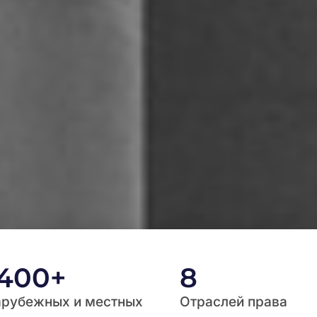
1400
+
8
арубежных и местных
Отраслей права