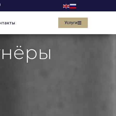
нтакты
Услуги
тнёры