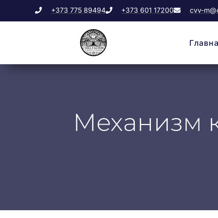
+373 775 89494
+373 601 17200
cvv-m@c
Главн
Механизм к