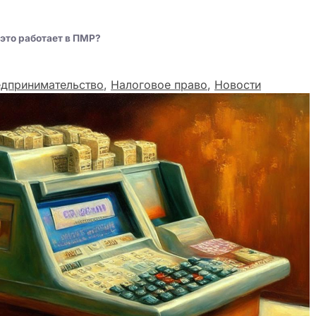
это работает в ПМР?
едпринимательство
,
Налоговое право
,
Новости