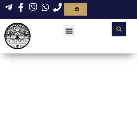
Tag:
Выселение_быв