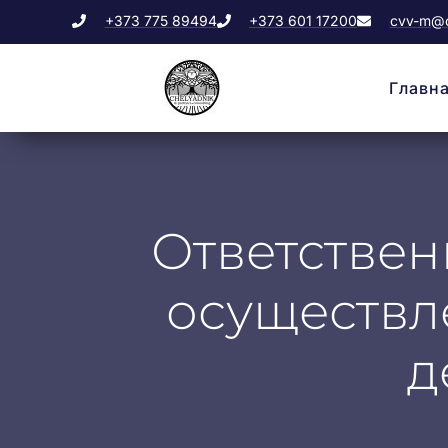
+373 775 89494
+373 601 17200
cvv-m@c
Главн
Ответствен
осуществл
д