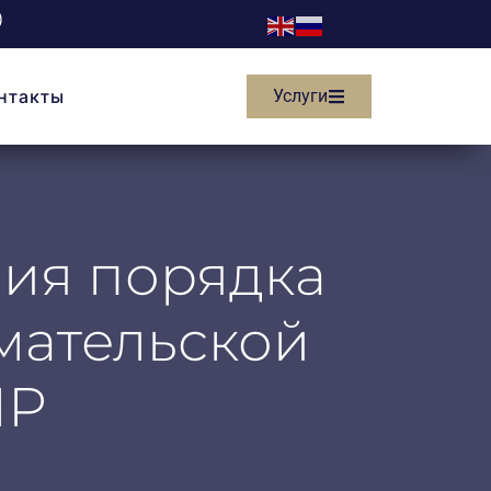
нтакты
Услуги
ния порядка
мательской
МР