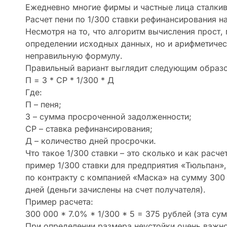
Ежедневно многие фирмы и частные лица сталки
Расчет пени по 1/300 ставки рефинансирования н
Несмотря на то, что алгоритм вычисления прост,
определении исходных данных, но и арифметическ
неправильную формулу.
Правильный вариант выглядит следующим образ
П = З * СР * 1/300 * Д
Где:
П – пеня;
З – сумма просроченной задолженности;
СР – ставка рефинансирования;
Д – количество дней просрочки.
Что такое 1/300 ставки – это сколько и как расч
пример 1/300 ставки для предприятия «Тюльпан»
по контракту с компанией «Маска» на сумму 300
дней (деньги зачислены на счет получателя).
Пример расчета:
300 000 * 7.0% * 1/300 * 5 = 375 рублей (эта су
При определении размера неустойки очень важно